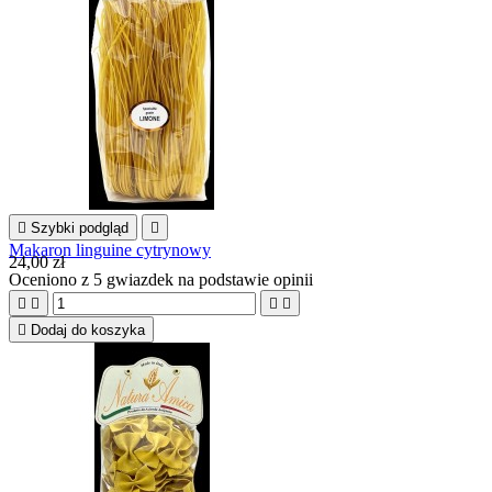

Szybki podgląd

Makaron linguine cytrynowy
24,00 zł
Oceniono
z 5 gwiazdek na podstawie
opinii





Dodaj do koszyka