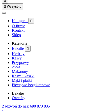


Wszystko
Kategorie

O firmie
Kontakt
Sklep
Kategorie
Bakalie

Herbaty
Kawy
Przyprawy
Zioła
Makarony
Kasza i kaszki
Mąki i płatki
Pieczywo bezglutenowe
Bakalie
Orzechy
Zadzwoń do nas: 690 873 835