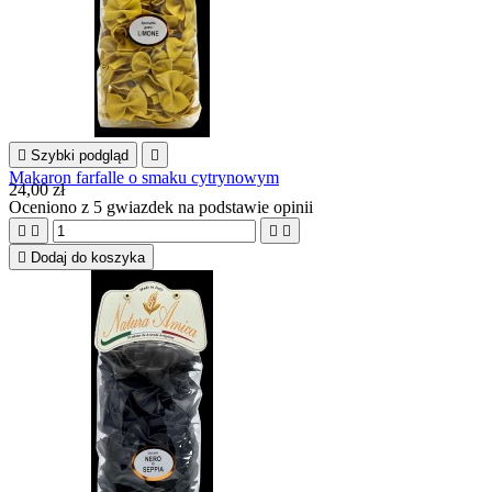

Szybki podgląd

Makaron farfalle o smaku cytrynowym
24,00 zł
Oceniono
z 5 gwiazdek na podstawie
opinii





Dodaj do koszyka