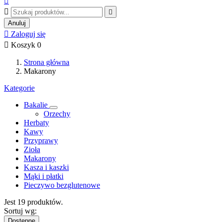



Anuluj

Zaloguj się

Koszyk
0
Strona główna
Makarony
Kategorie
Bakalie
Orzechy
Herbaty
Kawy
Przyprawy
Zioła
Makarony
Kasza i kaszki
Mąki i płatki
Pieczywo bezglutenowe
Jest 19 produktów.
Sortuj wg:
Dostępne