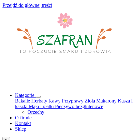
Przejdź do głównej treści
Kategorie
Bakalie
Herbaty
Kawy
Przyprawy
Zioła
Makarony
Kasza i
kaszki
Mąki i płatki
Pieczywo bezglutenowe
Orzechy
O firmie
Kontakt
Sklep