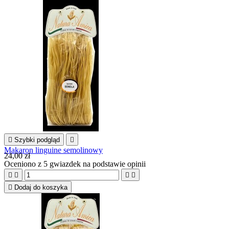

Szybki podgląd

Makaron linguine semolinowy
24,00 zł
Oceniono
z 5 gwiazdek na podstawie
opinii





Dodaj do koszyka