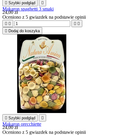

Szybki podgląd

Makaron spaghetti 3 smaki
24,00 zł
Oceniono
z 5 gwiazdek na podstawie
opinii





Dodaj do koszyka

Szybki podgląd

Makaron orecchiette
24,00 zł
Oceniono
z 5 gwiazdek na podstawie
opinii