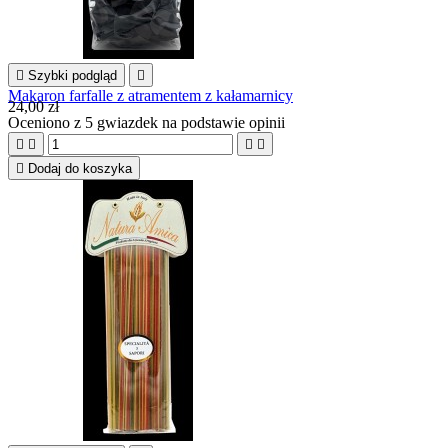

Szybki podgląd

Makaron farfalle z atramentem z kałamarnicy
24,00 zł
Oceniono
z 5 gwiazdek na podstawie
opinii





Dodaj do koszyka