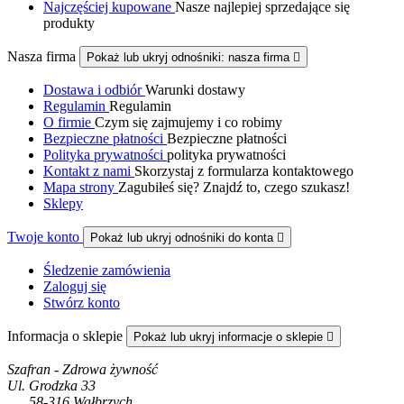
Najczęściej kupowane
Nasze najlepiej sprzedające się
produkty
Nasza firma
Pokaż lub ukryj odnośniki: nasza firma

Dostawa i odbiór
Warunki dostawy
Regulamin
Regulamin
O firmie
Czym się zajmujemy i co robimy
Bezpieczne płatności
Bezpieczne płatności
Polityka prywatności
polityka prywatności
Kontakt z nami
Skorzystaj z formularza kontaktowego
Mapa strony
Zagubiłeś się? Znajdź to, czego szukasz!
Sklepy
Twoje konto
Pokaż lub ukryj odnośniki do konta

Śledzenie zamówienia
Zaloguj się
Stwórz konto
Informacja o sklepie
Pokaż lub ukryj informacje o sklepie

Szafran - Zdrowa żywność
Ul. Grodzka 33
58-316 Wałbrzych