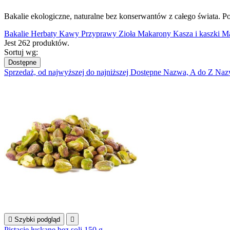
Bakalie ekologiczne, naturalne bez konserwantów z całego świata. 
Bakalie
Herbaty
Kawy
Przyprawy
Zioła
Makarony
Kasza i kaszki
Mą
Jest 262 produktów.
Sortuj wg:
Dostępne
Sprzedaż, od najwyższej do najniższej
Dostępne
Nazwa, A do Z
Naz

Szybki podgląd

Pistacje łuskane bez soli 150 g