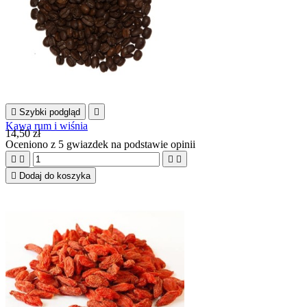

Szybki podgląd

Kawa rum i wiśnia
14,50 zł
Oceniono
z 5 gwiazdek na podstawie
opinii





Dodaj do koszyka