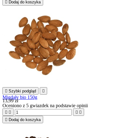

Dodaj do koszyka

Szybki podgląd

Migdały bio 150g
13,99 zł
Oceniono
z 5 gwiazdek na podstawie
opinii





Dodaj do koszyka