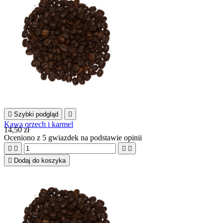

Szybki podgląd

Kawa orzech i karmel
14,50 zł
Oceniono
z 5 gwiazdek na podstawie
opinii





Dodaj do koszyka