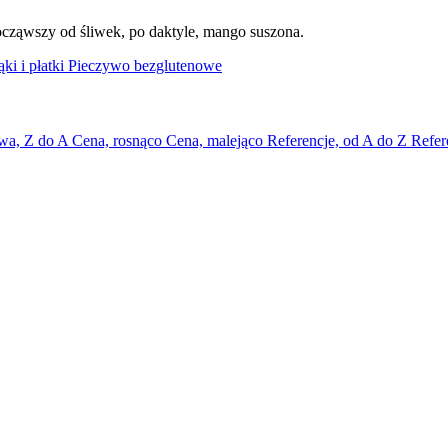
Począwszy od śliwek, po daktyle, mango suszona.
ki i płatki
Pieczywo bezglutenowe
wa, Z do A
Cena, rosnąco
Cena, malejąco
Referencje, od A do Z
Refer