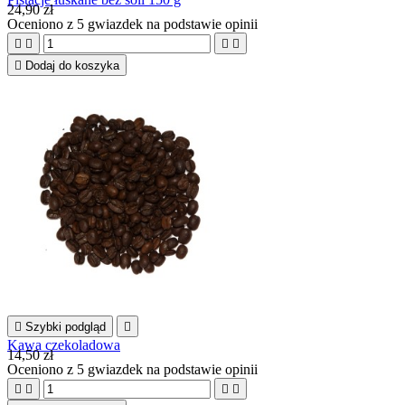
24,90 zł
Oceniono
z 5 gwiazdek na podstawie
opinii





Dodaj do koszyka

Szybki podgląd

Kawa czekoladowa
14,50 zł
Oceniono
z 5 gwiazdek na podstawie
opinii



