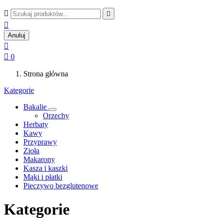



Anuluj


0
Strona główna
Kategorie
Bakalie
Orzechy
Herbaty
Kawy
Przyprawy
Zioła
Makarony
Kasza i kaszki
Mąki i płatki
Pieczywo bezglutenowe
Kategorie