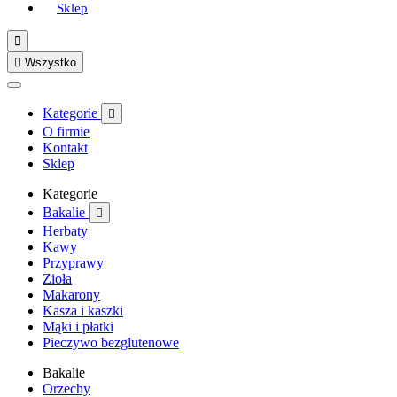
Sklep


Wszystko
Kategorie

O firmie
Kontakt
Sklep
Kategorie
Bakalie

Herbaty
Kawy
Przyprawy
Zioła
Makarony
Kasza i kaszki
Mąki i płatki
Pieczywo bezglutenowe
Bakalie
Orzechy