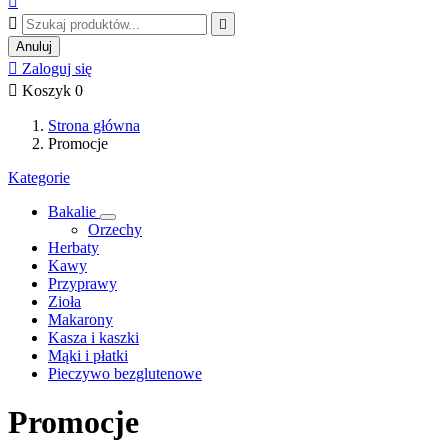



Anuluj

Zaloguj się

Koszyk
0
Strona główna
Promocje
Kategorie
Bakalie
Orzechy
Herbaty
Kawy
Przyprawy
Zioła
Makarony
Kasza i kaszki
Mąki i płatki
Pieczywo bezglutenowe
Promocje