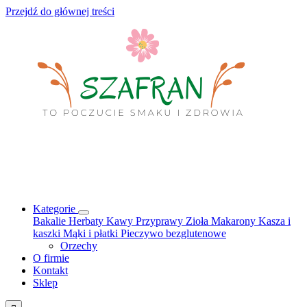
Przejdź do głównej treści
Kategorie
Bakalie
Herbaty
Kawy
Przyprawy
Zioła
Makarony
Kasza i
kaszki
Mąki i płatki
Pieczywo bezglutenowe
Orzechy
O firmie
Kontakt
Sklep