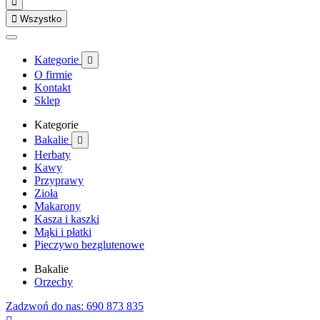


Wszystko
Kategorie

O firmie
Kontakt
Sklep
Kategorie
Bakalie

Herbaty
Kawy
Przyprawy
Zioła
Makarony
Kasza i kaszki
Mąki i płatki
Pieczywo bezglutenowe
Bakalie
Orzechy
Zadzwoń do nas: 690 873 835